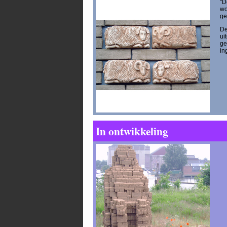
“D
wo
ge
De
ui
ge
in
In ontwikkeling