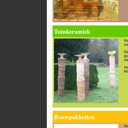
Tuinkeramiek
Ke
na
De
go
me
Ha
Ma
Bouwpakketten
Vo