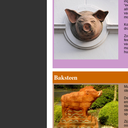
in
“e
al
va
mo
Ko
dr
Zo
fe
va
ma
hu
Baksteen
Ma
st
De
en
st
st
sp
Zi
oo