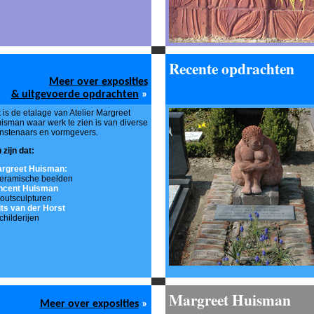
Recente opdrachten
Meer over exposities
& uitgevoerde opdrachten
»
t is de etalage van Atelier Margreet
isman waar werk te zien is van diverse
nstenaars en vormgevers.
 zijn dat:
rgreet Huisman:
keramische beelden
ncent Huisman
houtsculpturen
its van der Horst
schilderijen
Margreet Huisman
Meer over exposities
»