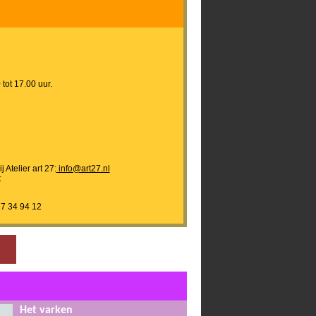
tot 17.00 uur.
 Atelier art 27:
info@art27.nl
t
27 34 94 12
Het varken