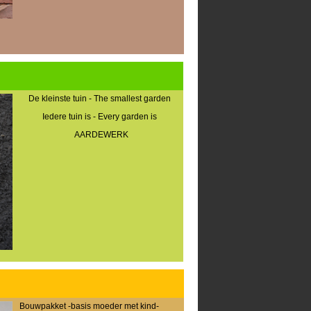
De kleinste tuin - The smallest garden
Iedere tuin is - Every garden is
AARDEWERK
Bouwpakket -basis moeder met kind-