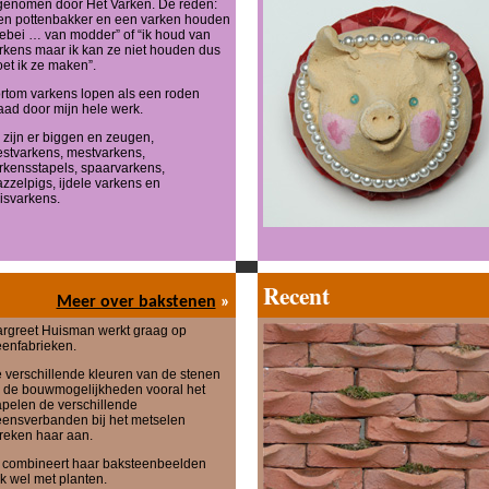
genomen door Het Varken. De reden:
en pottenbakker en een varken houden
lebei … van modder” of “ik houd van
rkens maar ik kan ze niet houden dus
et ik ze maken”.
rtom varkens lopen als een roden
aad door mijn hele werk.
 zijn er biggen en zeugen,
estvarkens, mestvarkens,
rkensstapels, spaarvarkens,
zzelpigs, ijdele varkens en
isvarkens.
Recent
Meer over bakstenen
»
rgreet Huisman werkt graag op
eenfabrieken.
 verschillende kleuren van de stenen
 de bouwmogelijkheden vooral het
apelen de verschillende
eensverbanden bij het metselen
reken haar aan.
j combineert haar baksteenbeelden
k wel met planten.