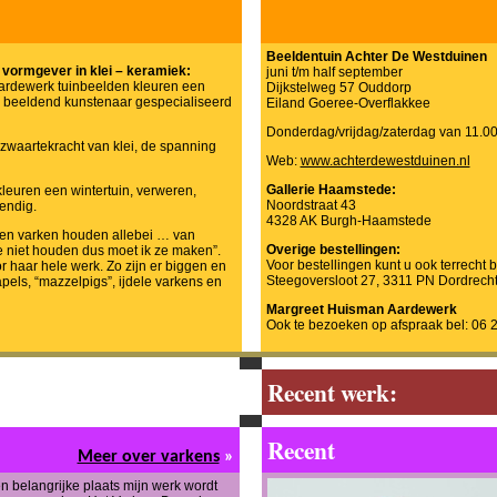
Beeldentuin Achter De Westduinen
vormgever in klei – keramiek:
juni t/m half september
ardewerk tuinbeelden kleuren een
Dijkstelweg 57 Ouddorp
 , beeldend kunstenaar gespecialiseerd
Eiland Goeree-Overflakkee
Donderdag/vrijdag/zaterdag van 11.00 
zwaartekracht van klei, de spanning
Web:
www.achterdewestduinen.nl
Gallerie Haamstede:
leuren een wintertuin, verweren,
Noordstraat 43
endig.
4328 AK Burgh-Haamstede
en varken houden allebei … van
Overige bestellingen:
e niet houden dus moet ik ze maken”.
Voor bestellingen kunt u ook terrecht bij
 haar hele werk. Zo zijn er biggen en
Steegoversloot 27, 3311 PN Dordrech
pels, “mazzelpigs”, ijdele varkens en
Margreet Huisman Aardewerk
Ook te bezoeken op afspraak bel: 06 
Recent werk:
Recent
Meer over varkens
»
n belangrijke plaats mijn werk wordt