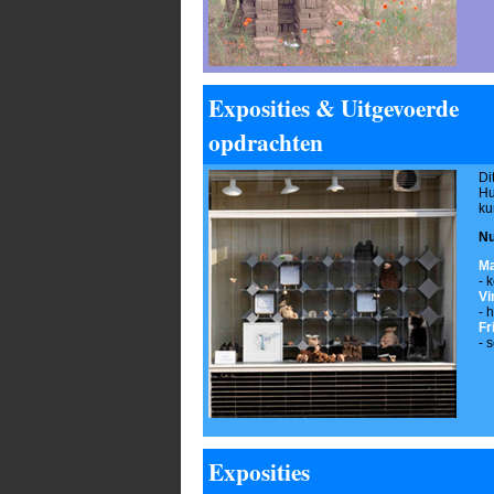
Exposities & Uitgevoerde
opdrachten
Di
Hu
ku
Nu
Ma
- 
Vi
- 
Fr
- 
Exposities