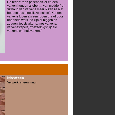
De reden: “een pottenbakker en een
varken houden allebei … van modder” of
“ik houd van varkens maar ik kan ze niet
houden dus moet ik ze maken”. Kortom
varkens lopen als een roden draad door
haar hele werk. Zo zijn er biggen en
zeugen, feestvarkens, mestvarkens,
varkensstapels, “mazzelpigs”, ijdele
varkens en “huisvarkens”.
Mossteen
Verwerkt in een muur.