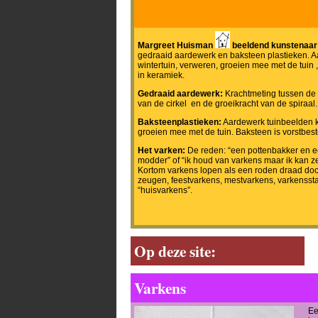
Margreet Huisman
beeldend kunstenaar 
gedraaid aardewerk en baksteen plastieken. A
wintertuin, verweren, groeien mee met de tuin
in keramiek.
Gedraaid aardewerk:
Krachtmeting tussen de 
van de cirkel en de groeikracht van de spiraal.
Baksteenplastieken:
Aardewerk tuinbeelden k
groeien mee met de tuin. Baksteen is vorstbest
Het varken:
De reden: “een pottenbakker en e
modder” of “ik houd van varkens maar ik kan z
Kortom varkens lopen als een roden draad door
zeugen, feestvarkens, mestvarkens, varkenssta
“huisvarkens”.
Op deze site:
Varkens
Ee