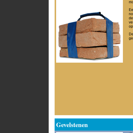
mo
Ee
no
de
ve
op
De
ge
Gevelstenen