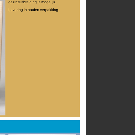
gezinsuitbreiding is mogelijk.
Levering in houten verpakking.