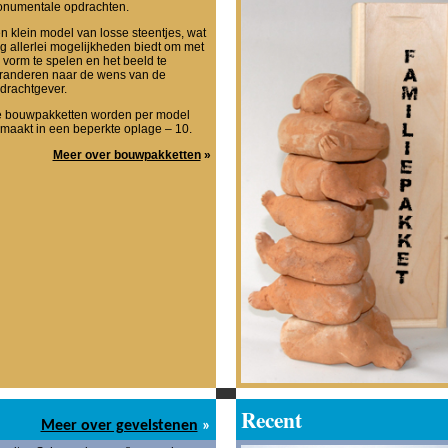
numentale opdrachten.
n klein model van losse steentjes, wat
g allerlei mogelijkheden biedt om met
 vorm te spelen en het beeld te
randeren naar de wens van de
drachtgever.
 bouwpakketten worden per model
maakt in een beperkte oplage – 10.
Meer over bouwpakketten
»
Recent
Meer over gevelstenen
»