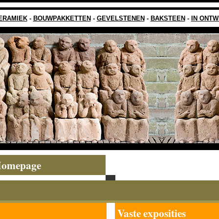
ERAMIEK
-
BOUWPAKKETTEN
-
GEVELSTENEN
-
BAKSTEEN
-
IN ONTW
omepage
Vaste exposities